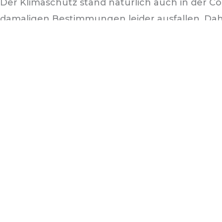
Der Klimaschutz stand natürlich auch in der Co
damaligen Bestimmungen leider ausfallen. Dahe
in der Aula das LI stattfinden konnte. Nathalie
Veranstaltung teil und konnten das Siegel für 
Auszeichnung und den Wandel hin zu einer klim
Bei der Feierstunde sprachen die stellvertrete
Thorsten Altenburg-Hack und lobten die 81 au
nachhaltigkeitsbewusster Schüler* innen und P
die Zukunft zu sein.