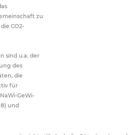
das
emeinschaft zu
 die CO2-
sind u.a. der
rung des
ten, die
tiv für
e NaWi-GeWi-
 8) und