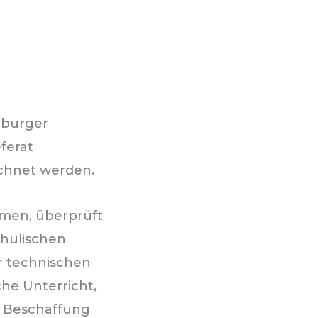
mburger
ferat
chnet werden.
men, überprüft
chulischen
er technischen
he Unterricht,
d Beschaffung