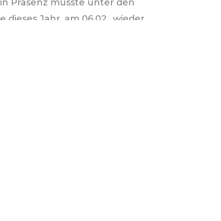
e in Präsenz musste unter den
dieses Jahr, am 06.02., wieder
zbeauftragte) nahmen an der
 auf unsere Arbeit, die
.
a Hackmann, sowie Landesschulrat
ar ein schönes Beisammensein
en zwei Jahre wieder aktiv für