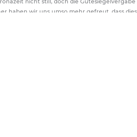
ronazeit nicht still, doch die Gütesiegelvergab
r haben wir uns umso mehr gefreut, dass diese 
 (8c), Samira (11.1) und Frau Tiedge (Klimaschut
unsere Schule in Empfang nehmen. Wir sind stolz
aneutralen Stadt auf diese Weise zu begleiten
nde Direktorin des Landesinstituts, Dr. Kristin
sgezeichneten Schulen für ihren Einsatz. Es w
ädagog* innen und freuen uns, auch die nächst