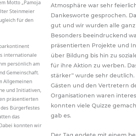
 dem Motto „Pamoja
Atmosphäre war sehr feierli
ter Steinmeier
Dankesworte gesprochen. Das 
gleich für den
gut und wir wurden alle ganz
Besonders beeindruckend war 
präsentierten Projekte und I
barkontinent
s internationale
über Bildung bis hin zu sozial
ahm persönlich am
für ihre Aktion zu werben. 
und Gemeinschaft.
stärker“ wurde sehr deutlich
Im Allgemeinen
Gästen und den Vertretern d
ne und Initiativen,
Organisationen waren interes
en präsentierten
konnten viele Quizze gemac
 des Bürgerfestes
gab es.
atten das
Dabei konnten wir
Der Tag endete mit einem 