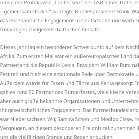
innen der Profilklasse „Lauter sein“ der GSB dabei. Unter
– gemeinsam stärker“ würdigte Bundespräsident Frank-Wal
das ehrenamtliche Engagement in Deutschland und warb zu
freiwilligen zivilgesellschaftlichen Einsatz.
Dieses Jahr lag ein besonderer Schwerpunkt auf dem Nach
Afrika. Zum ersten Mal war ein außereuropäisches Land da
Partnerland: die Republik Kenia. Präsident William Ruto n
Fest teil und hielt eine emotionale Rede über Demokratie 
Außerdem wurde für Essen und Tänze aus Kenia gesorgt. 
gab es rund 50 Partner des Bürgerfestes, viele kleine Verei
aber auch große bekannte Organisationen und Unternehm
ihr gesellschaftliches Engagement. Das Partnerbundesland
war Niedersachsen. Wir, Samira Schön und Modibo Cisse, h
Vergnügen, an diesem besonderen Ereignis teilzunehmen. 
uns die vielfältigen Stände und Reden angucken.