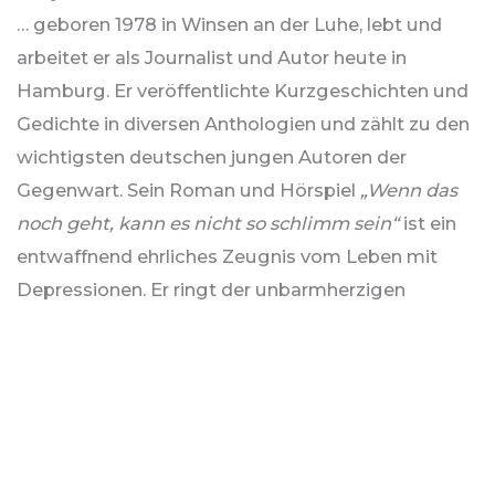
… geboren 1978 in Winsen an der Luhe, lebt und
arbeitet er als Journalist und Autor heute in
Hamburg. Er veröffentlichte Kurzgeschichten und
Gedichte in diversen Anthologien und zählt zu den
wichtigsten deutschen jungen Autoren der
Gegenwart. Sein Roman und Hörspiel
„Wenn das
noch geht, kann es nicht so schlimm sein“
ist ein
entwaffnend ehrliches Zeugnis vom Leben mit
Depressionen. Er ringt der unbarmherzigen
Krankheit tragikomische Momente ab und erzählt
von ihr in so berührenden wie klaren Bildern. Dafür
wurde Benjamin Maack im Jahr 2020 mit dem
Hamburger Literaturpreis ausgezeichnet.
Für die
Oberstufe.