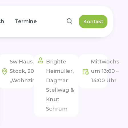
ch
Termine
Kontakt
Sw Haus, 2.
Brigitte
Mittwochs
Stock, 202, im
Heimüller,
um 13:00 –
„Wohnzimmer“
Dagmar
14:00 Uhr
Stellwag &
Knut
Schrum