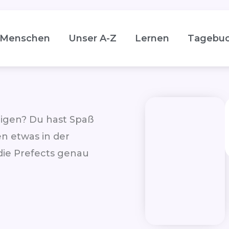
Menschen
Unser A-Z
Lernen
Tagebu
ligen? Du hast Spaß
en etwas in der
die Prefects genau