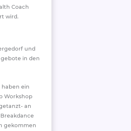
ealth Coach
t wird.
Bergedorf und
ngebote in den
7 haben ein
op Workshop
getanzt- an
 Breakdance
tzen gekommen