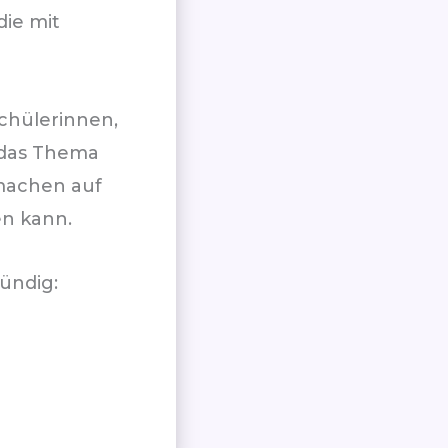
ie mit
Schülerinnen,
 das Thema
machen auf
en kann.
ündig: