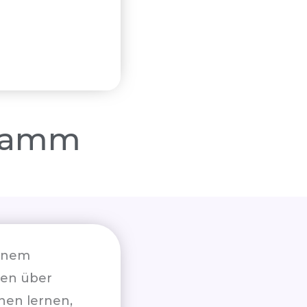
gramm
einem
sen über
nen lernen,