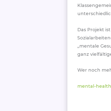
Klassengemein
unterschiedli
Das Projekt is
Sozialarbeite
„mentale Gesu
ganz vielfält
Wer noch mehr
mental-health