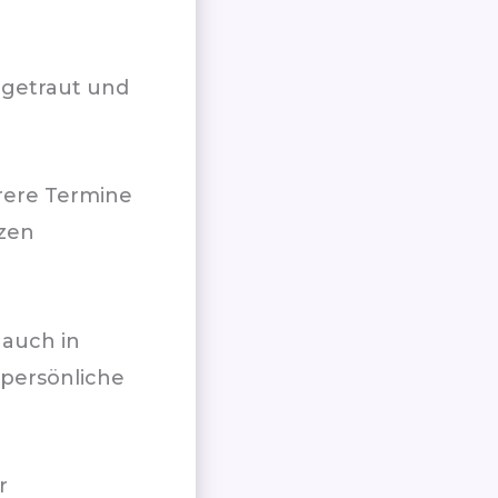
ngetraut und
hrere Termine
nzen
 auch in
 persönliche
r