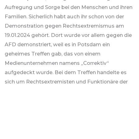
Aufregung und Sorge bei den Menschen und ihren
Familien. Sicherlich habt auch ihr schon von der
Demonstration gegen Rechtsextremismus am
19.01.2024 gehört. Dort wurde vor allem gegen die
AFD demonstriert, weil es in Potsdam ein
geheimes Treffen gab, das von einem
Medienunternehmen namens „Correktiv“
aufgedeckt wurde. Bei dem Treffen handelte es
sich um Rechtsextremisten und Funktionäre der
AFD. Dort ging es um Abschiebungspläne von
Menschen mit Migrationshintergrund. Zu der
Demonstration findet ihr noch einen anderen
Artikel von Julius in unserer Schulzeitung
Wortschatz.