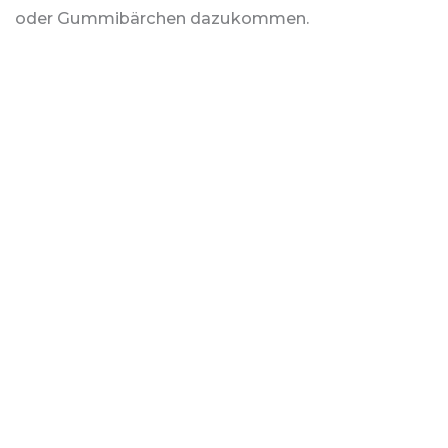
oder Gummibärchen dazukommen.
Lukas, Jahrgang 8
Noch mehr Wortschatz
Datenschutz
Impressum
Kontakt