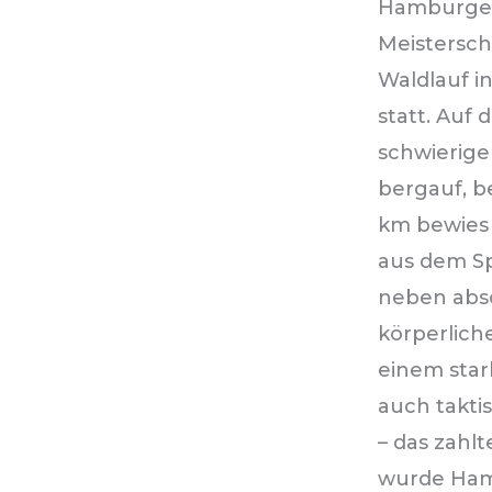
Hamburge
Meistersch
Waldlauf i
statt. Auf 
schwierige
bergauf, b
km bewies 
aus dem Sp
neben abs
körperlich
einem star
auch takti
– das zahlt
wurde Ha