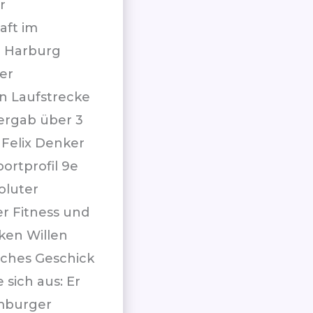
r
aft im
n Harburg
der
n Laufstrecke
ergab über 3
Felix Denker
ortprofil 9e
oluter
er Fitness und
ken Willen
sches Geschick
e sich aus: Er
mburger