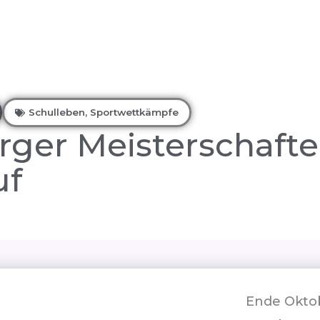
Schulleben
,
Sportwettkämpfe
ger Meisterschafte
uf
Ende Oktob