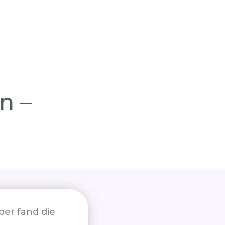
n –
er fand die