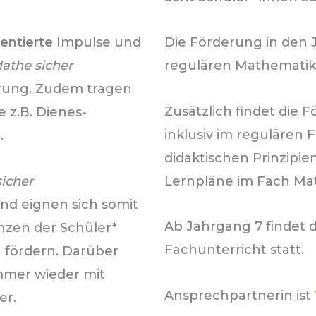
entierte
Impulse und
Die Förderung in den 
athe sicher
regulären Mathematiku
erung. Zudem tragen
Zusätzlich findet die
 z.B. Dienes-
inklusiv im regulären F
.
didaktischen Prinzipi
icher
Lernpläne im Fach Ma
nd eignen sich somit
Ab Jahrgang 7 findet d
zen der Schüler*
Fachunterricht statt.
u fördern. Darüber
immer wieder mit
Ansprechpartnerin ist
er.