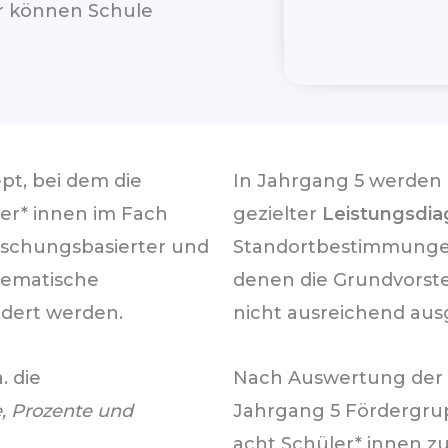
r können Schule
pt, bei dem die
In Jahrgang 5 werden
er* innen im Fach
gezielter
Leistungsdia
rschungsbasierter und
Standortbestimmungen
thematische
denen die Grundvorst
dert werden.
nicht ausreichend ausg
. die
Nach Auswertung der
, Prozente und
Jahrgang 5 Fördergrupp
acht Schüler* innen 