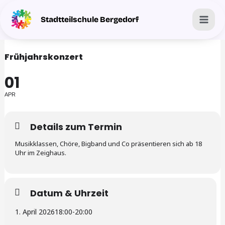
Zum
Mai
Stadtteilschule Bergedorf
Inhalt
Men
springen
Frühjahrskonzert
01
APR
Details zum Termin
Musikklassen, Chöre, Bigband und Co präsentieren sich ab 18
Uhr im Zeighaus.
Datum & Uhrzeit
1. April 2026
18:00
-
20:00