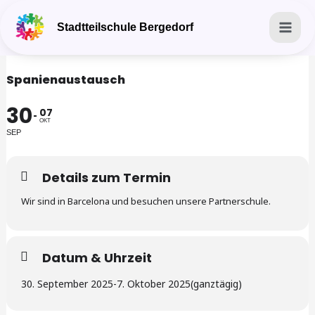
Zum
Mai
Stadtteilschule Bergedorf
Inhalt
Men
springen
Spanienaustausch
30
07
OKT
SEP
Details zum Termin
Wir sind in Barcelona und besuchen unsere Partnerschule.
Datum & Uhrzeit
30. September 2025
-
7. Oktober 2025
(ganztägig)