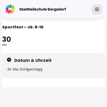
Zum
Mai
Stadtteilschule Bergedorf
Inhalt
Men
springen
Sportfest – JG. 8-10
30
MAI
Datum & Uhrzeit
30. Mai 2024
ganztägig