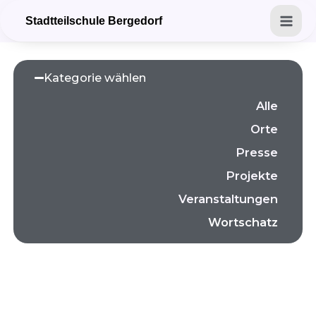
Zum
Mai
Stadtteilschule Bergedorf
Inhalt
Men
springen
Kategorie wählen
Alle
Orte
Presse
Projekte
Veranstaltungen
Wortschatz